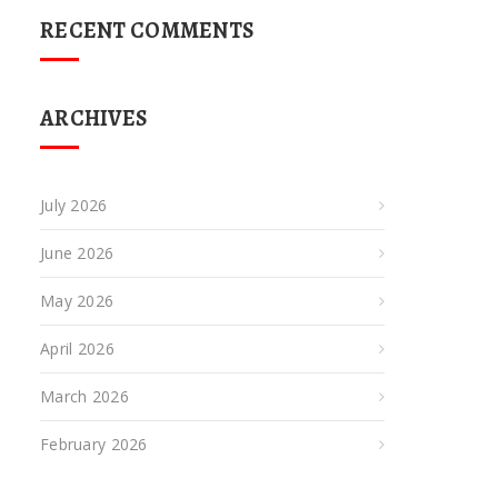
RECENT COMMENTS
ARCHIVES
July 2026
June 2026
May 2026
April 2026
March 2026
February 2026