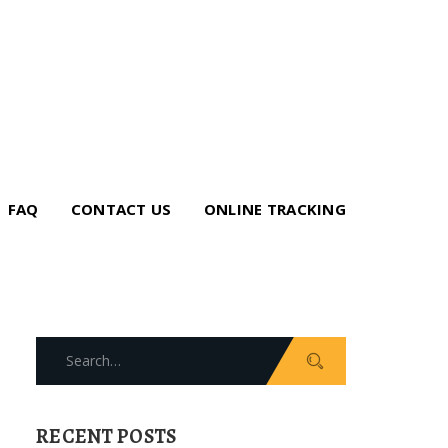
FAQ
CONTACT US
ONLINE TRACKING
Search
for:
RECENT POSTS