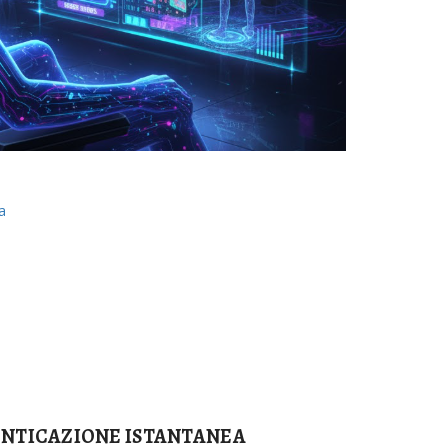
a
TENTICAZIONE ISTANTANEA