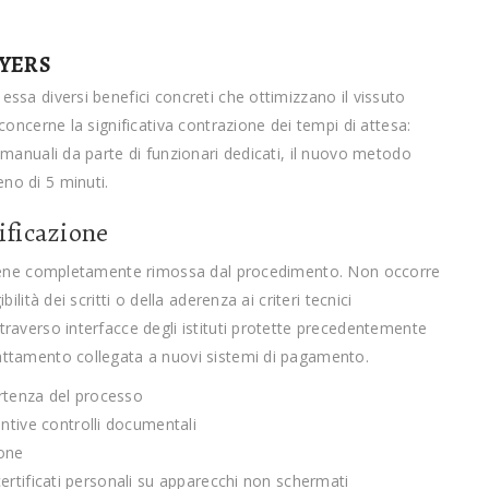
AYERS
essa diversi benefici concreti che ottimizzano il vissuto
 concerne la significativa contrazione dei tempi di attesa:
e manuali da parte di funzionari dedicati, il nuovo metodo
no di 5 minuti.
ificazione
i viene completamente rimossa dal procedimento. Non occorre
ilità dei scritti o della aderenza ai criteri tecnici
traverso interfacce degli istituti protette precedentemente
dattamento collegata a nuovi sistemi di pagamento.
artenza del processo
ntive controlli documentali
ione
i certificati personali su apparecchi non schermati